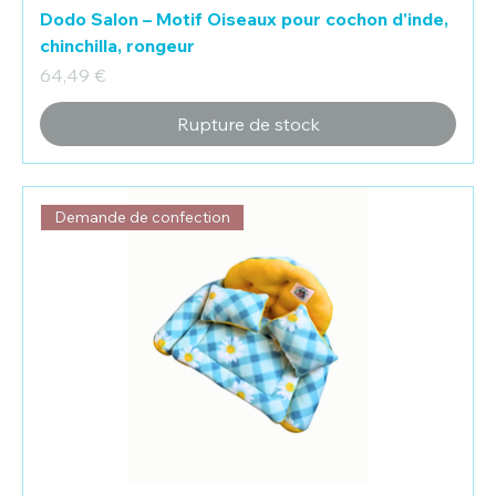
Dodo Salon – Motif Oiseaux pour cochon d'inde,
chinchilla, rongeur
Prix
64,49 €
Rupture de stock
Demande de confection