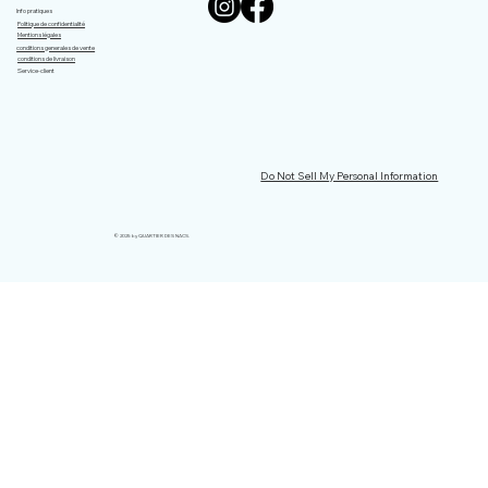
Info pratiques
Politique de confidentialité
Mentions légales
conditions generales de vente
conditions de livraison
Service-client
Do Not Sell My Personal Information
© 2025 by QUARTIER DES NACS.