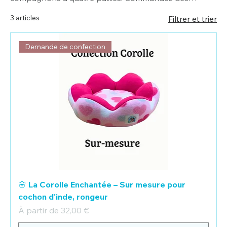
maintenant!
3 articles
Filtrer et trier
Demande de confection
🌸 La Corolle Enchantée – Sur mesure pour
cochon d'inde, rongeur
Prix promotionnel
À partir de
32,00 €